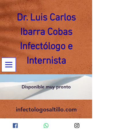
Dr. Luis Carlos
Ibarra Cobas
Infectólogo e
Internista
Disponible muy pronto
infectologosaltillo.com
©2022 por infectologosaltillo.com. Creado con Wix.com